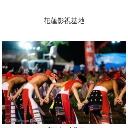
Skip
to
content
花蓮影視基地