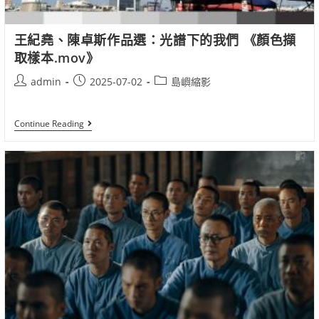
本.mov》
王
王紀堯、陳卓斯作品選：光譜下的我們 《顏色擷
紀
取樣本.mov》
堯、
陳
Post
Post
Post
admin
2025-07-02
島嶼縮影
卓
author:
published:
category:
斯
王
Continue Reading
紀
堯、
陳
卓
斯
作
品
選：
光
譜
下