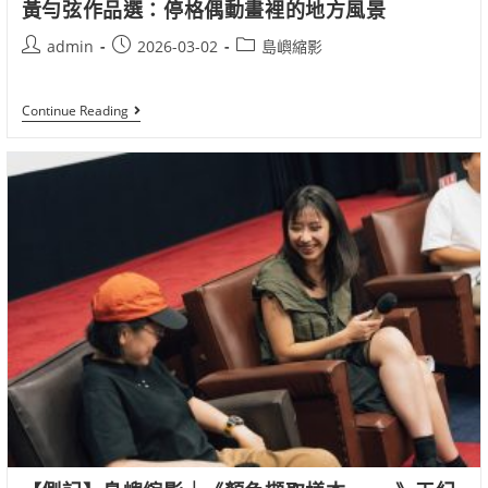
繼
黃勻弦作品選：停格偶動畫裡的地方風景
親
Post
Post
Post
admin
2026-03-02
島嶼縮影
風
author:
published:
category:
景
黃
《朽
Continue Reading
勻
木
弦
與
作
花》
品
選：
停
格
偶
動
畫
裡
的
地