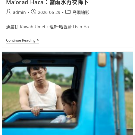
Ma’orad Haca：當雨水再次降下
Post
Post
Post
admin
2026-06-29
島嶼縮影
author:
published:
category:
連晨軿 Kawah Umei、理新·哈魯蔚 Lisin Ha...
Ma’orad
Continue Reading
Haca：
當
雨
水
再
次
降
下