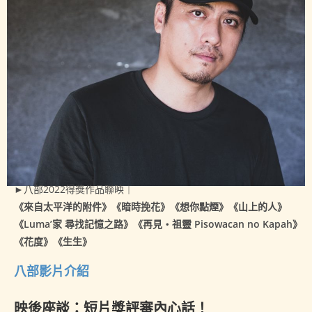
►八部2022得獎作品聯映｜
《來自太平洋的附件》
《暗時挽花》
《想你點煙》
《山上的人》
《Luma’家 尋找記憶之路》
《再見‧祖靈 Pisowacan no Kapah》
《花度》《生生》
八部影片介紹
映後座談：短片獎評審內心話！