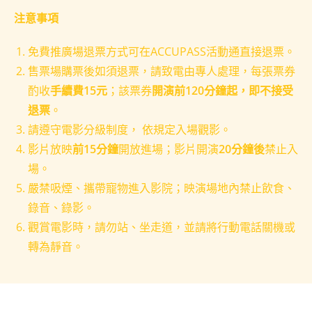
注意事項
免費推廣場退票方式可在ACCUPASS活動通直接退票。
售票場
購票後如須退票，請致電由專人處理，每張票券
酌收
手續費15元
；該票券
開演前120分鐘起，即不接受
退票
。
請遵守電影分級制度， 依規定入場觀影。
影片放映
前15分鐘
開放進場；影片開演
20分鐘後
禁止入
場。
嚴禁吸煙、攜帶寵物進入影院；映演場地內禁止飲食、
錄音、錄影。
觀賞電影時，請勿站、坐走道，並請將行動電話關機或
轉為靜音。