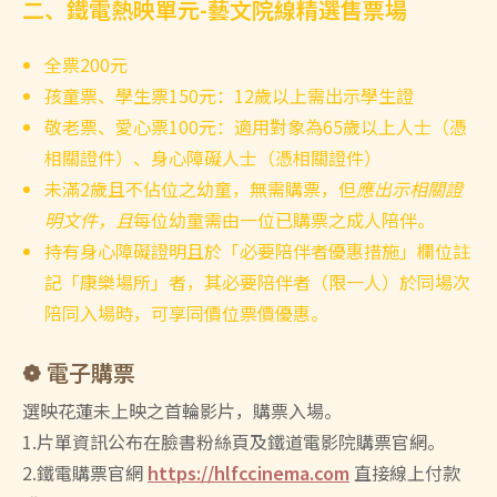
二、鐵電熱映單元-藝文院線精選售票場
全票200元
孩童票、學生票150元：12歲以上需出示學生證
敬老票、愛心票100元：適用對象為65歲以上人士（憑
相關證件）、身心障礙人士（憑相關證件）
未滿2歲且不佔位之幼童，無需購票，但
應出示相關證
明文件，且
每位幼童需由一位已購票之成人陪伴。
持有身心障礙證明且於「必要陪伴者優惠措施」欄位註
記「康樂場所」者，其必要陪伴者（限一人）於同場次
陪同入場時，可享同價位票價優惠。
❁ 電子購票
選映花蓮未上映之首輪影片，購票入場。
1.片單資訊公布在臉書粉絲頁及鐵道電影院購票官網。
2.鐵電購票官網
https://hlfccinema.com
直接線上付款