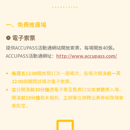
一、免費推廣場
❁ 電子索票
提供ACCUPASS活動通網站開放索票，每場開放40張
。
ACCUPASS活動通網址：
http://www.accupass.com/
每週五12:00
開放預訂次一週場次，各場次開演
前一天
22:00
將關閉該場次電子索票。
當日開演
前30分鐘
憑電子票至售票口兌換實體票入場，
開演
前10分鐘
若未報到，主辦單位將釋出票券給現場索
票民眾。