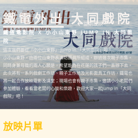
鐵電外出 大同戲院
當期放映
鐵道電影院 X 小小山東野 JUMP IN 大同戲
院
這次我們要從「小小山東野」 Jump in 「大同戲院」啦！
小小山東野，由兩位山東野表演坊團員所組成，辦過幾次親子市集。
同時身兼母職的兩人心願是，希望能為在花蓮的孩子們一直辦下去。
此次將有一系列戲劇工作坊、親子工作坊及光影面具工作坊，鐵電也
將一起合作放映電影及講堂；現場也會有親子市集，邀請小小老闆們
參加體驗，看看當老闆的心酸和樂趣，歡迎大家一起Jump in「大同
戲院」吧！
放映片單