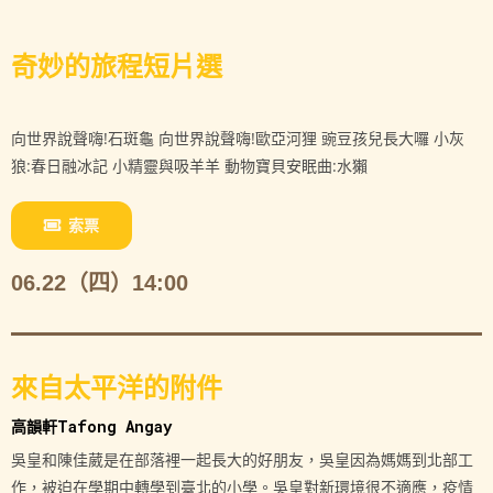
奇妙的旅程短片選
向世界說聲嗨!石斑龜 向世界說聲嗨!歐亞河狸 豌豆孩兒長大囉 小灰
狼:春日融冰記 小精靈與吸羊羊 動物寶貝安眠曲:水獺
索票
06.22（四）14:00
來自太平洋的附件
高韻軒Tafong Angay
吳皇和陳佳葳是在部落裡一起長大的好朋友，吳皇因為媽媽到北部工
作，被迫在學期中轉學到臺北的小學。吳皇對新環境很不適應，疫情