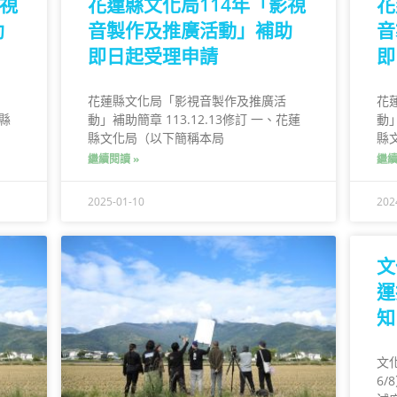
影視
花蓮縣文化局114年「影視
花
助
音製作及推廣活動」補助
音
即日起受理申請
即
花蓮縣文化局「影視音製作及推廣活
花
蓮縣
動」補助簡章 113.12.13修訂 一、花蓮
動」
縣文化局（以下簡稱本局
縣
繼續閱讀 »
繼續
2025-01-10
202
文
運
知
文
6