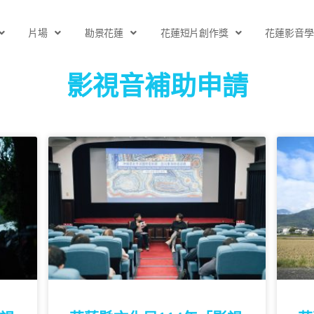
片場
勘景花蓮
花蓮短片創作獎
花蓮影音學
影視音補助申請