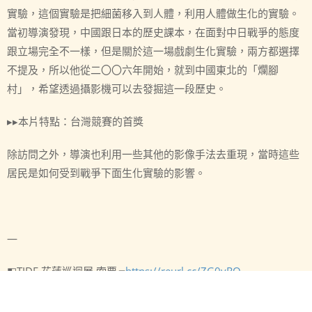
實驗，這個實驗是把細菌移入到人體，利用人體做生化的實驗。
當初導演發現，中國跟日本的歷史課本，在面對中日戰爭的態度
跟立場完全不一樣，但是關於這一場戲劇生化實驗，兩方都選擇
不提及，所以他從二〇〇六年開始，就到中國東北的「爛腳
村」，希望透過攝影機可以去發掘這一段歷史。
▸▸本片特點：台灣競賽的首獎
除訪問之外，導演也利用一些其他的影像手法去重現，當時這些
居民是如何受到戰爭下面生化實驗的影響。
—
◧TIDF 花蓮巡迴展 索票▰
https://reurl.cc/ZG0vRQ
#防疫須知