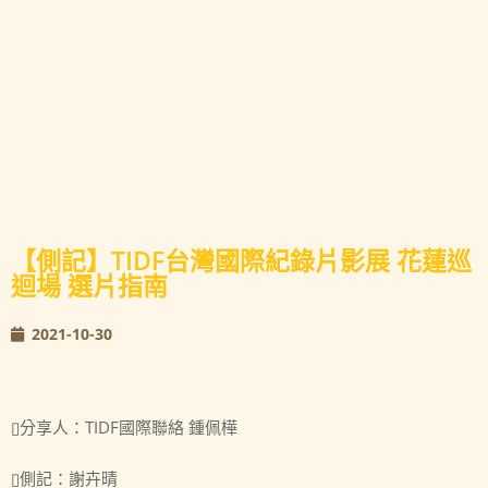
【側記】TIDF台灣國際紀錄片影展 花蓮巡
迴場 選片指南
2021-10-30
▯分享人：TIDF國際聯絡 鍾佩樺
▯側記：謝卉晴