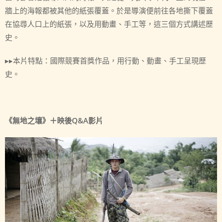
牆上的海報都被其他的紙張覆蓋。於是導演便前往各地撕下覆蓋
在協尋人口上的紙張，以及用動畫、手工等，這三個方式講述歷
史。
▸▸本片特點：國際競賽首獎作品，用行動、動畫、手工呈現歷
史。
《無地之壤》＋映後Q&A影片