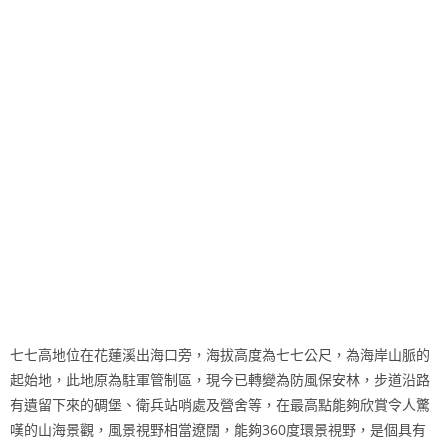
七七高地位在花蓮溪出海口旁，海拔高度為七七公尺，為海岸山脈的
起始地，此地原為駐軍管制區，現今已轉變為防風保安林，步道沿路
有遺留下來的碉堡、衛兵站哨處及營舍等，在最高點能夠欣賞令人驚
嘆的山海景觀，風景視野相當遼闊，能夠360度環景視野，是個具有