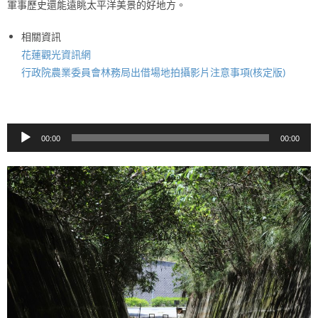
軍事歷史還能遠眺太平洋美景的好地方。
相關資訊
花蓮觀光資訊網
行政院農業委員會林務局出借場地拍攝影片注意事項(核定版)
音
00:00
00:00
訊
播
放
器