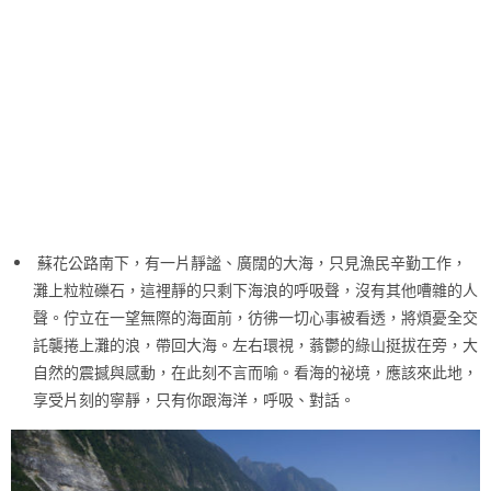
蘇花公路南下，有一片靜謐、廣闊的大海，只見漁民辛勤工作，
灘上粒粒礫石，這裡靜的只剩下海浪的呼吸聲，沒有其他嘈雜的人
聲。佇立在一望無際的海面前，彷彿一切心事被看透，將煩憂全交
託襲捲上灘的浪，帶回大海。左右環視，蓊鬱的綠山挺拔在旁，大
自然的震撼與感動，在此刻不言而喻。看海的祕境，應該來此地，
享受片刻的寧靜，只有你跟海洋，呼吸、對話。