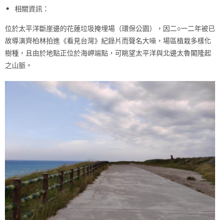
相關資訊：
位於太平洋斷崖邊的花蓮垃圾掩埋場（環保公園），因二○一二年被已
故導演齊柏林拍進《看見台灣》紀錄片而聲名大噪，場區植栽多樣化
樹種，且由於地點正位於海岬端點，可眺望太平洋與北邊太魯閣隆起
之山脈。