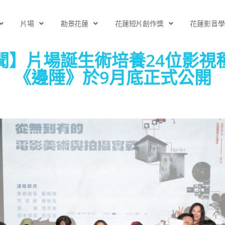
片場
勘景花蓮
花蓮短片創作獎
花蓮影音學
聞】片場誕生術培養24位影視
《邊陲》於9月底正式公開