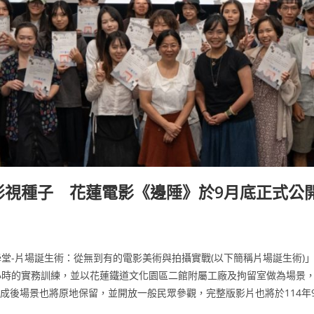
影視種子 花蓮電影《邊陲》於9月底正式公
學堂-片場誕生術：從無到有的電影美術與拍攝實戰(以下簡稱片場誕生術
2小時的實務訓練，並以花蓮鐵道文化園區二館附屬工廠及拘留室做為場景
成後場景也將原地保留，並開放一般民眾參觀，完整版影片也將於114年