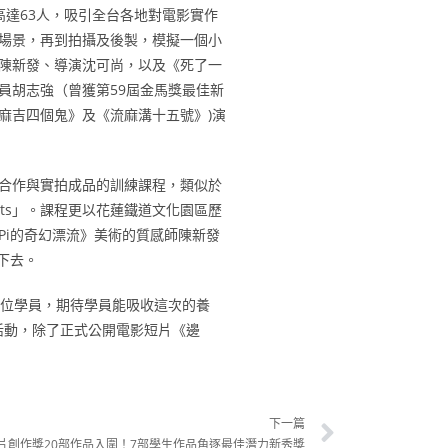
高達63人，吸引全台各地對電影實作
場景，再到拍攝及後製，模擬一個小
陳新發、導演沈可尚，以及《死了一
員胡志強（曾獲第59屆金馬獎最佳新
麻吉四個鬼》及《流麻溝十五號》)演
合作與實拍成品的訓練課程，類似於
ents」。課程更以花蓮鐵道文化園區歷
i的奇幻漂流》美術的質感師陳新發
下去。
4位學員，期待學員能吸收這次的養
活動，除了正式公開電影短片《邊
下一篇
短片創作獎20部作品入圍！7部學生作品角逐最佳潛力新秀獎