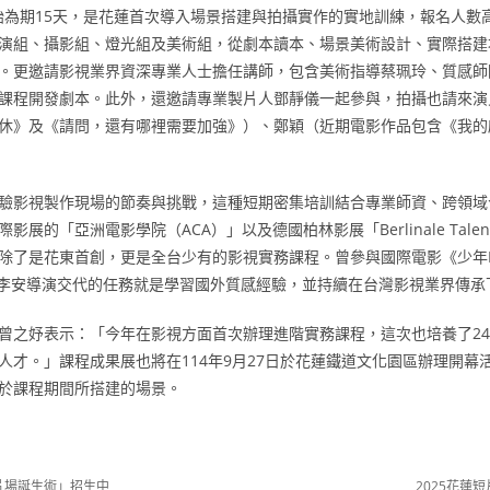
開始為期15天，是花蓮首次導入場景搭建與拍攝實作的實地訓練，報名人數
演組、攝影組、燈光組及美術組，從劇本讀本、場景美術設計、實際搭建
。更邀請影視業界資深專業人士擔任講師，包含美術指導蔡珮玲、質感師
課程開發劇本。此外，還邀請專業製片人鄧靜儀一起參與，拍攝也請來演
休》及《請問，還有哪裡需要加強》）、鄭穎（近期電影作品包含《我的
驗影視製作現場的節奏與挑戰，這種短期密集培訓結合專業師資、跨領域
展的「亞洲電影學院（ACA）」以及德國柏林影展「Berlinale Tal
除了是花東首創，更是全台少有的影視實務課程。曾參與國際電影《少年P
，李安導演交代的任務就是學習國外質感經驗，並持續在台灣影視業界傳承
曾之妤表示：「今年在影視方面首次辦理進階實務課程，這次也培養了2
人才。」課程成果展也將在114年9月27日於花蓮鐵道文化園區辦理開幕
於課程期間所搭建的場景。
片場誕生術」招生中
2025花蓮