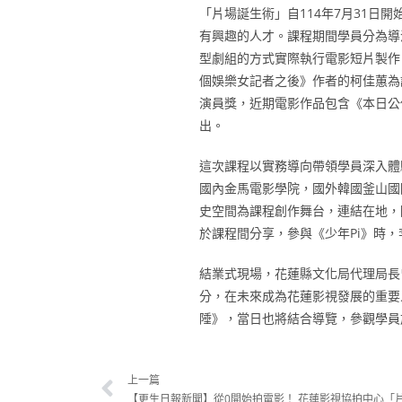
「片場誕生術」自114年7月31日
有興趣的人才。課程期間學員分為導
型劇組的方式實際執行電影短片製作
個娛樂女記者之後》作者的柯佳蕙為
演員獎，近期電影作品包含《本日公
出。
這次課程以實務導向帶領學員深入體
國內金馬電影學院，國外韓國釜山國際影
史空間為課程創作舞台，連結在地，
於課程間分享，參與《少年Pi》時
結業式現場，花蓮縣文化局代理局長
分，在未來成為花蓮影視發展的重要
陲》，當日也將結合導覽，參觀學員
上一篇
【更生日報新聞】從0開始拍電影！ 花蓮影視協拍中心「