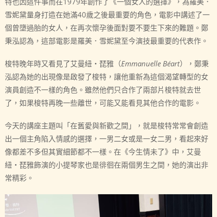
特也因這件事而在1979年創作了《一個女人的選擇》，為羅美．
雪妮黛量身打造在她滿40歲之後最重要的角色，電影中講述了一
個曾墮過胎的女人，在再次懷孕後面對要不要生下來的難題。鄭
秉泓認為，這部電影是羅美．雪妮黛至今演技最重要的代表作。
梭特晚年時又看見了艾曼紐・琵雅（
Emmanuelle Béart
），鄭秉
泓認為她的出現像是啟發了梭特，讓他重新為這個渴望轉型的女
演員創造不一樣的角色。雖然他們只合作了兩部片梭特就去世
了，如果梭特再晚一些離世，可能又能看見其他合作的電影。
今天的講座主題叫「在舊愛與新歡之間」，就是梭特常常會創造
出一個主角陷入情感的選擇，一男二女或是一女二男，看起來好
像都差不多但其實細節都不一樣。在《今生情未了》中，艾曼
紐・琵雅飾演的小提琴家也是徘徊在兩個男生之間，她的演出非
常精彩。