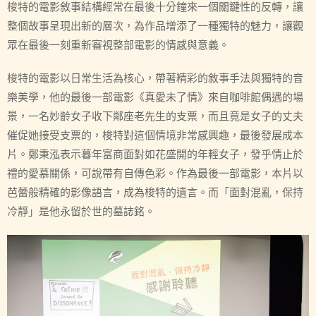
梭特的電影敘事結構經常在最後十分鐘來一個關鍵性的反轉，讓
整個故事呈現出新的層次，為作品增添了一種獨特的魅力，讓觀
眾在最後一刻重新審視整部電影的情感與意義。
梭特的電影以日常生活為核心，帶著精彩的敘事手法與獨特的音
樂美學，他的最後一部電影《真愛未了情》來自咖啡館偶遇的場
景，一名妙齡女子收下鄰座老先生的支票，而且竟是女子的丈夫
催促她接受支票的，梭特對這個情境非常感興趣，最後發展成本
片。鄭秉泓表示暮年富商面對如花盛開的年輕女子，發乎情止於
禮的愛慕關係，可說帶有自傳色彩。作為最後一部電影，本片以
芭蕾般精確的影像語言，成為梭特的遺言。而「面對混亂，保持
冷靜」是他永留於世的墓誌銘。