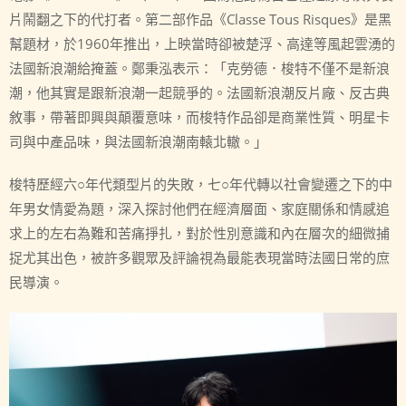
片鬧翻之下的代打者。第二部作品《Classe Tous Risques》是黑
幫題材，於1960年推出，上映當時卻被楚浮、高達等風起雲湧的
法國新浪潮給掩蓋。鄭秉泓表示：「克勞德．梭特不僅不是新浪
潮，他其實是跟新浪潮一起競爭的。法國新浪潮反片廠、反古典
敘事，帶著即興與顛覆意味，而梭特作品卻是商業性質、明星卡
司與中產品味，與法國新浪潮南轅北轍。」
梭特歷經六○年代類型片的失敗，七○年代轉以社會變遷之下的中
年男女情愛為題，深入探討他們在經濟層面、家庭關係和情感追
求上的左右為難和苦痛掙扎，對於性別意識和內在層次的細微捕
捉尤其出色，被許多觀眾及評論視為最能表現當時法國日常的庶
民導演。