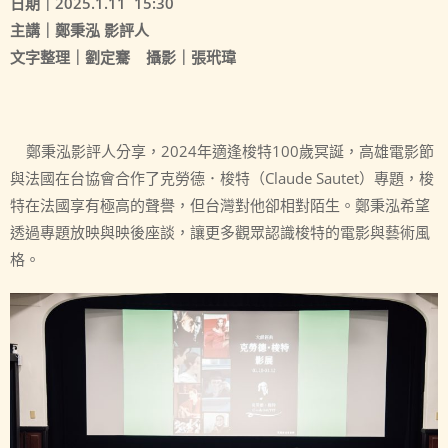
日期｜
2025.1.11 15:30
主講｜鄭秉泓
影評人
文字整理｜劉定騫
攝影｜張玳瑋
鄭秉泓影評人分享，2024年適逢梭特100歲冥誕，高雄電影節
與法國在台協會合作了克勞德．梭特（Claude Sautet）專題，梭
特在法國享有極高的聲譽，但台灣對他卻相對陌生。鄭秉泓希望
透過專題放映與映後座談，讓更多觀眾認識梭特的電影與藝術風
格。