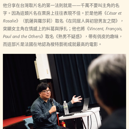
他分享在台灣取片名的第一法則就是——千萬不要叫主角的名
字。因為這類片名在票房上往往表現不佳。於是他將《
César et
Rosalie
》（凱薩與羅莎莉）取名《在同居人與初戀男友之間》，
突顯女主角在情感上的糾葛與掙扎；他也將《
Vincent, François,
Paul and the Others
》取名《熟男不疑惑》，帶有俏皮的趣味，
而這部片是法國在地認為梭特藝術成就最高的電影。