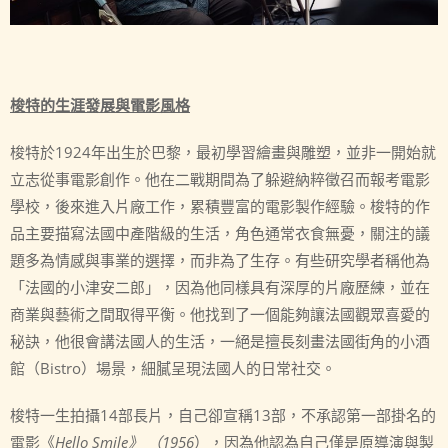
梭特的生涯發展與電影風格
梭特於1924年出生於巴黎，最初學習繪畫與雕塑，並非一開始就
立志從事電影創作。他在二戰期間為了躲避納粹徵召而報考電影
學校，後來進入片廠工作，累積豐富的電影製作經驗。梭特的作
品主要描寫法國中產階級的生活，角色通常衣食無憂，關注的議
題多為情感與事業的選擇，而非為了生存。有些研究學者稱他為
「法國的小津安二郎」，因為他同樣具有深厚的片廠歷練，並在
商業與藝術之間取得平衡。他找到了一個能夠讓法國觀眾喜愛的
秘訣，他很會講法國人的生活，一絕是擅長刻畫法國街角的小酒
館（Bistro）場景，細膩呈現法國人的日常社交。
梭特一生拍攝14部長片，自己卻宣稱13部，不承認第一部掛名的
電影《
Hello Smile
》
（
1956
），因為他認為自己僅是原導演與製