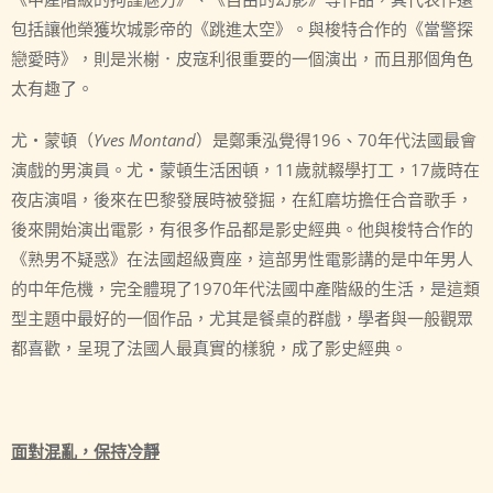
包括讓他榮獲坎城影帝的《跳進太空》。與梭特合作的《當警探
戀愛時》，則是米榭．皮寇利很重要的一個演出，而且那個角色
太有趣了。
尤・蒙頓（
Yves Montand
）是鄭秉泓覺得196、70年代法國最會
演戲的男演員。尤・蒙頓生活困頓，11歲就輟學打工，17歲時在
夜店演唱，後來在巴黎發展時被發掘，在紅磨坊擔任合音歌手，
後來開始演出電影，有很多作品都是影史經典。他與梭特合作的
《熟男不疑惑》在法國超級賣座，這部男性電影講的是中年男人
的中年危機，完全體現了1970年代法國中產階級的生活，是這類
型主題中最好的一個作品，尤其是餐桌的群戲，學者與一般觀眾
都喜歡，呈現了法國人最真實的樣貌，成了影史經典。
面對混亂，保持冷靜