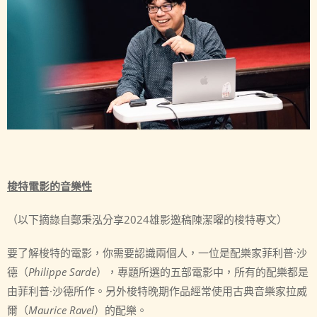
梭特電影的音樂性
（以下摘錄自鄭秉泓分享2024雄影邀稿陳潔曜的梭特專文）
要了解梭特的電影，你需要認識兩個人，一位是配樂家菲利普·沙
德（
Philippe Sarde
），專題所選的五部電影中，所有的配樂都是
由菲利普·沙德所作。另外梭特晚期作品經常使用古典音樂家拉威
爾（
Maurice Ravel
）的配樂。