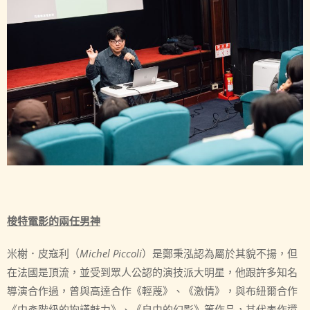
梭特電影的兩任男神
米榭．皮寇利（
Michel Piccoli
）是鄭秉泓認為屬於其貌不揚，但
在法國是頂流，並受到眾人公認的演技派大明星，他跟許多知名
導演合作過，曾與高達合作《輕蔑》、《激情》，與布紐爾合作
《中產階級的拘謹魅力》、《自由的幻影》等作品，其代表作還