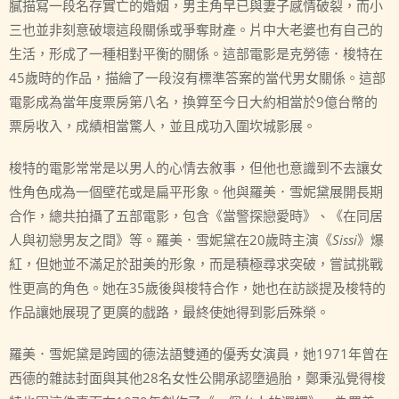
膩描寫一段名存實亡的婚姻，男主角早已與妻子感情破裂，而小
三也並非刻意破壞這段關係或爭奪財產。片中大老婆也有自己的
生活，形成了一種相對平衡的關係。這部電影是克勞德．梭特在
45歲時的作品，描繪了一段沒有標準答案的當代男女關係。這部
電影成為當年度票房第八名，換算至今日大約相當於9億台幣的
票房收入，成績相當驚人，並且成功入圍坎城影展。
梭特的電影常常是以男人的心情去敘事，但他也意識到不去讓女
性角色成為一個壁花或是扁平形象。他與羅美．雪妮黛展開長期
合作，總共拍攝了五部電影，包含《當警探戀愛時》、《在同居
人與初戀男友之間》等。羅美．雪妮黛在20歲時主演《
Sissi
》爆
紅，但她並不滿足於甜美的形象，而是積極尋求突破，嘗試挑戰
性更高的角色。她在35歲後與梭特合作，她也在訪談提及梭特的
作品讓她展現了更廣的戲路，最終使她得到影后殊榮。
羅美．雪妮黛是跨國的德法語雙通的優秀女演員，她1971年曾在
西德的雜誌封面與其他28名女性公開承認墮過胎，鄭秉泓覺得梭