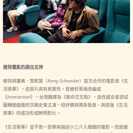
梭特電影的兩任女神
梭特與羅美．雪妮黛（
Romy Schneider
）首次合作的電影是《生
活瑣事》，這部片具有商業性，曾被好萊塢改編成
《
Intersection
》，台灣翻譯為《致命交叉點》，由性感女星卻試
圖轉變戲路的莎朗史東主演，但評價與票房皆差，與原版《生活
瑣事》的成功形成鮮明對比。
《生活瑣事》並不是一部單純描述小三介入婚姻的電影，而是細