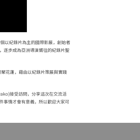
 ），為亞洲首個以紀錄片為主的國際影展，創始者
，逐步成為亞洲導演嚮往的紀錄片聖
齊聚花蓮，藉由以紀錄片策展與實踐
 Ayako)接受訪問，分享這次在交流活
件事情才會有意義，所以歡迎大家可