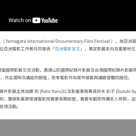
magata International Documentary Film Festival
位亞洲電影工作者共同發表「
亞洲電影宣言
」，奠定影展走向及重要地位
基地辦理國際影展交流活動，邀請山形國際紀錄片影展及台灣國際紀錄片影展
強、作品選映及講座的辦理，思考電影作為城市發展與議題發聲的路徑。
主席加藤 到 (Kato Itaru)以及影展事務專員鈴木 彩子 (Suzuki
到，籌辦影展跟營運電影院需要長期經營，需要有觀眾持續走入參與，這
各項活動。