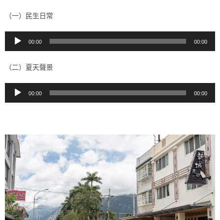
（一）民生日常
音
00:00
00:00
訊
播
（二）夏天聲景
放
器
音
00:00
00:00
訊
播
放
器