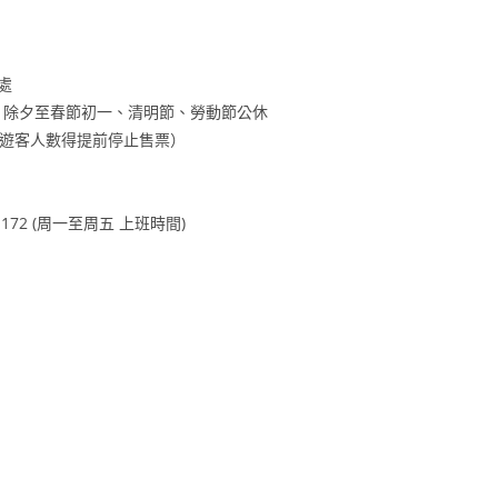
處
每周三、除夕至春節初一、清明節、勞動節公休
視現場遊客人數得提前停止售票）
 172 (周一至周五 上班時間)