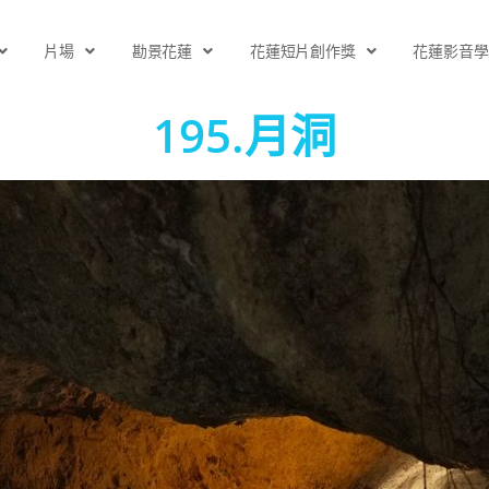
片場
勘景花蓮
花蓮短片創作獎
花蓮影音學
195.月洞