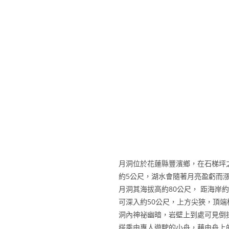
月洞位於花蓮縣豐濱鄉，在石梯坪
約5公尺，湖水會隨著月亮盈虧而
月洞其海拔高約80公尺， 距海岸
可深入約50公尺，上方尖狹，頂端
洞內神祕幽暗，岩壁上到處可見倒
搭乘由專人遊駛的小舟，藉由舟上