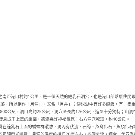
之南距港口村約1公里，是一個天然的鐘乳石洞穴，也是港口部落原住民
漲落，所以稱作「月洞」，又名「月井」；傳說湖中有許多鱸鰻，有一隻重
約800公尺，洞口高約25公尺，洞穴全長約176公尺，造型十分獨特；山
棲息成千上萬的蝙蝠，憑添幾許神祕氣氛；右方洞穴較短，約40公尺。
掛在鐘乳石上面的蝙蝠群蹤跡，洞內有伏流、石筍、燕窩化石、魚頭化石
的照明燈光遊賞；月洞的溫度約攝氏20度左右，冬暖夏涼，適合一年四季