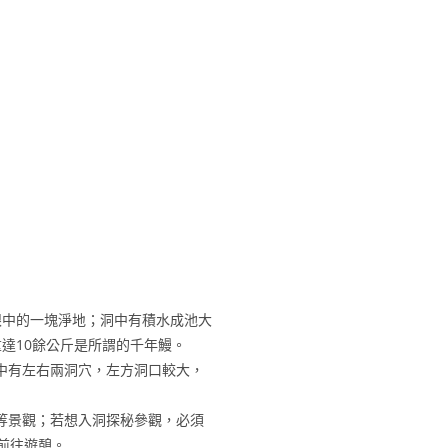
眼中的一塊淨地；洞中有積水成池大
達10餘公斤是所謂的千年鰻。
洞中有左右兩洞穴，左方洞口較大，
等景觀；若想入洞探秘參觀，必須
前往遊憩。