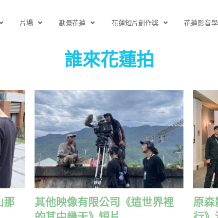
片場
勘景花蓮
花蓮短片創作獎
花蓮影音學
誰來花蓮拍
山那
其他映像有限公司《這世界裡
原森
的其中幾天》短片
行》