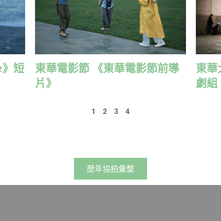
me》短
東華電影節 《東華電影節前導
東華
片》
劇組
1
2
3
4
歷年協拍彙整