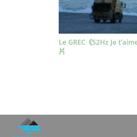
Le GREC《52Hz Je t’ai
片