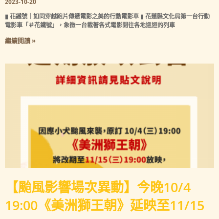
2023-10-20
▮ 花鐵號｜如同穿越跑片傳遞電影之美的行動電影車 ▮ 花蓮縣文化局第一台行動
電影車「＃花鐵號」，象徵一台載著各式電影開往各地巡迴的列車
繼續閱讀 »
【颱風影響場次異動】今晚10/4
19:00《美洲獅王朝》延映至11/15