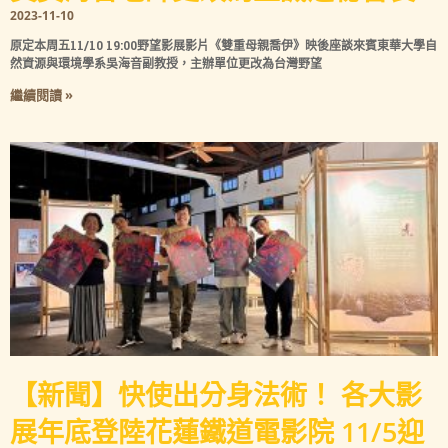
2023-11-10
原定本周五11/10 19:00野望影展影片《雙重母親喬伊》映後座談來賓東華大學自
然資源與環境學系吳海音副教授，主辦單位更改為台灣野望
繼續閱讀 »
【新聞】快使出分身法術！ 各大影
展年底登陸花蓮鐵道電影院 11/5迎