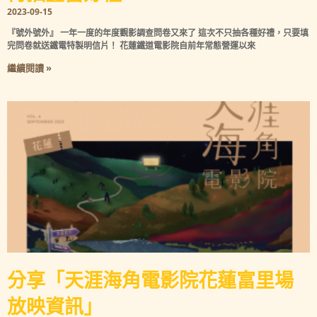
2023-09-15
『號外號外』 一年一度的年度觀影調查問卷又來了 這次不只抽各種好禮，只要填
完問卷就送鐵電特製明信片！ 花蓮鐵道電影院自前年常態營運以來
繼續閱讀 »
分享「天涯海角電影院花蓮富里場
放映資訊」