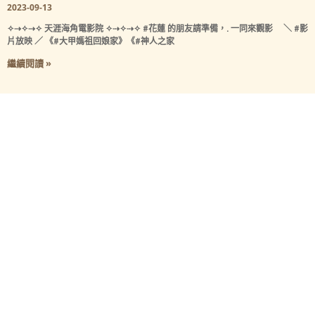
2023-09-13
✧⇢✧⇢✧ 天涯海角電影院 ✧⇢✧⇢✧ #花蓮 的朋友請準備，. 一同來觀影 ⠀ ＼ #影
片放映 ／ 《#大甲媽祖回娘家》《#神人之家
繼續閱讀 »
« 上一頁
1
2
3
4
5
6
7
8
9
10
下一頁 »