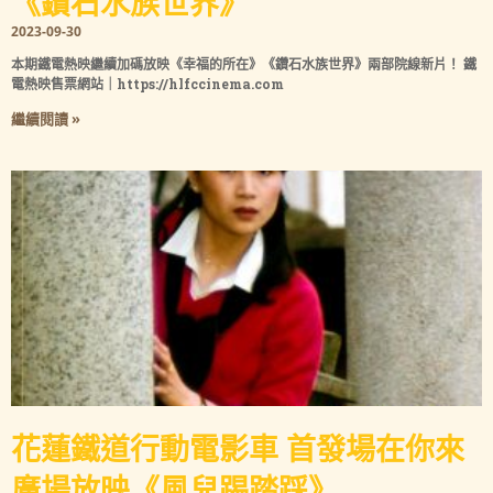
《鑽石水族世界》
2023-09-30
本期鐵電熱映繼續加碼放映《幸福的所在》《鑽石水族世界》兩部院線新片！ 鐵
電熱映售票網站｜https://hlfccinema.com
繼續閱讀 »
花蓮鐵道行動電影車 首發場在你來
廣場放映《風兒踢踏踩》