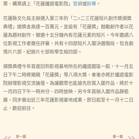
票、購票請上「花蓮鐵道電影院」
官網
或
粉專
。
花蓮縣文化局主辦邁入第三年的「二○二三花蓮短片創作獎頒獎
典禮」總獎金高達一百萬元，並設有「花蓮獎」鼓勵創作者以花
蓮為題材創作，徵選十五分鐘內有花蓮元素的短片。今年邀請八
位影視工作者擔任評審，共有十四部短片入圍決選階段，包含劇
情片六部，紀錄片七部和學生組四部。
頒獎典禮今年首度回到影視基地所在的鐵道園區一館，十一月五
日下午二時將揭曉「花蓮獎」等八項大獎，會後亦將於鐵道電影
院辦理影視交流論壇。為讓觀眾也能搶先欣賞入圍作品，將於十
一月四日下午一時卅分、四時放映，另今年首辦入圍作品靜態
展，同步展出近三年花蓮影視基地成果，即日起至十一月十二日
止，歡迎前往。
前一篇
後一篇