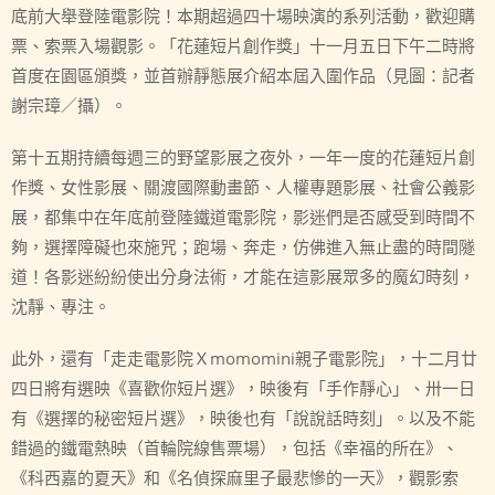
底前大舉登陸電影院！本期超過四十場映演的系列活動，歡迎購
票、索票入場觀影。「花蓮短片創作獎」十一月五日下午二時將
首度在園區頒獎，並首辦靜態展介紹本屆入圍作品（見圖：記者
謝宗璋／攝）。
第十五期持續每週三的野望影展之夜外，一年一度的花蓮短片創
作獎、女性影展、關渡國際動畫節、人權專題影展、社會公義影
展，都集中在年底前登陸鐵道電影院，影迷們是否感受到時間不
夠，選擇障礙也來施咒；跑場、奔走，仿佛進入無止盡的時間隧
道！各影迷紛紛使出分身法術，才能在這影展眾多的魔幻時刻，
沈靜、專注。
此外，還有「走走電影院Ｘmomomini親子電影院」，十二月廿
四日將有選映《喜歡你短片選》，映後有「手作靜心」、卅一日
有《選擇的秘密短片選》，映後也有「說說話時刻」。以及不能
錯過的鐵電熱映（首輪院線售票場），包括《幸福的所在》、
《科西嘉的夏天》和《名偵探麻里子最悲慘的一天》，觀影索