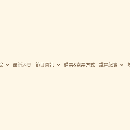
院
最新消息
節目資訊
購票&索票方式
鐵電紀實