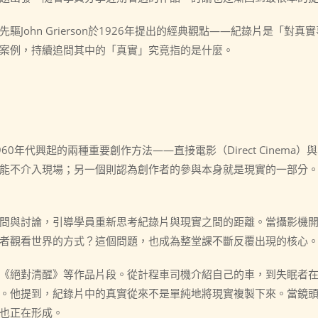
John Grierson於1926年提出的經典觀點——紀錄片是「對
案例，持續追問其中的「真實」究竟指的是什麼。
代興起的兩種重要創作方法——直接電影（Direct Cinema）與真實
能不介入現場；另一個則認為創作者的參與本身就是現實的一部分
問與討論，引導學員重新思考紀錄片與現實之間的距離。當攝影機
者觀看世界的方式？這個問題，也成為整堂課不斷反覆出現的核心
《絕對清醒》等作品片段。從計程車司機介紹自己的車，到失眠者
。他提到，紀錄片中的真實從來不是單純地將現實複製下來。當鏡
也正在形成。