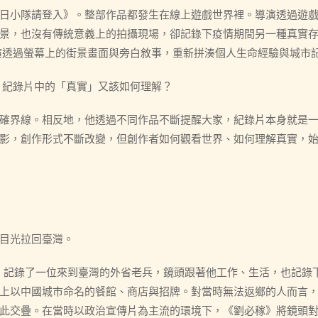
日小隊請登入》。整部作品都發生在線上遊戲世界裡。導演透過遊
景，也沒有傳統意義上的拍攝現場，卻記錄下疫情期間另一種真實
導演透過螢幕上的街景畫面與旁白敘事，重新拼湊個人生命經驗與城市
景，紀錄片中的「真實」又該如何理解？
確界線。相反地，他透過不同作品不斷提醒大家，紀錄片本身就是
影，創作形式不斷改變，但創作者如何觀看世界、如何理解真實，
目光拉回臺灣。
》，記錄了一位來到臺灣的外省老兵，鏡頭跟著他工作、生活，也記錄
上以中國城市命名的餐館、商店與招牌。對當時無法返鄉的人而言
此交疊。在當時以政治宣傳片為主流的環境下，《劉必稼》將鏡頭