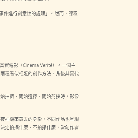
真實事件進行創意性的處理」。然而，課程
電影（Cinema Verité）。一個主
。兩種看似相近的創作方法，背後其實代
開始拍攝、開始選擇、開始剪接時，影像
。
在夜裡翻來覆去的身影，不同作品也呈現
頭決定拍攝什麼、不拍攝什麼，當創作者