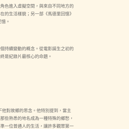
戲角色進入虛擬空間，與來自不同地方的
存在的生活樣貌；另一部《馬德里回憶》
記憶。
一個持續變動的概念。從電影誕生之初的
始終是紀錄片最核心的命題。
下他對故鄉的思念。他特別提到，當主
，那些熟悉的地名成為一種特殊的鄉愁，
對準一位普通人的生活，讓許多觀眾第一