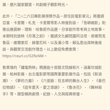
展，選片闔家觀賞，共創親子觀影時光。
此外，「二○二六日舞影展得獎作品－原住民電影單元」將邀請
亞當．卡里爾、札克．卡里爾等影人映後對談，「島嶼縮影」則
推出連晨軿、理新．哈魯蔚作品選，分享創作思考與土地故事。
本期特別放映《月落之前》，邀請文化顧問露阿法塔．席娜努克
魯茲、維爾索尼．赫雷尼科，以及潘小雪、蘇弘恩出席映後座
談，與觀眾交流創作理念。以上歡迎免費索票：
https://reurl.cc/02RxNM。
售票場的「鐵電熱映」精選逾十部藝文院線新片，涵蓋坎城影
展、柏林影展、台北電影節等國際重要影展作品，包括《新浪
潮》、《夢的力量》、《六張臉：狂言師的舞台人生》、《香巴
拉物語》、《這年夏天，愛之尋謎》、《魯冰花》、《舞林殺
手》等，類型橫跨劇情、紀錄、人文與經典修復。