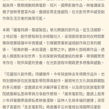
翅高飛。整期規劃經典電影、短片、國際影展作品、映後講座及
親子放映等豐富內容，邀請民眾走進戲院，在光影世界中感受創
作與生活交會的無限可能。
本期「鐵電特調－靈感製造」單元精選四部作品，從生活細節、
土地記憶、創作歷程與生命經驗切入，呈現藝術家如何在時間累
積與現實碰撞中孕育靈感，引導觀眾重新凝視創作與日常的關
係。「經典許願－未知漫遊、星際之中」選映七部經典作品，透
過人類面對未知世界、生命探索與情感連結的故事，帶領觀眾思
考存在、陪伴與愛的意義，在光影旅程中開啟更多想像與感動。
「花蓮短片創作獎」持續徵件，今年除放映去年得獎作品外，也
特別選映原住民族電影學院學員創作，展現地方文化與族群觀點
的多元樣貌，並邀請去年決審評審王君琦，以及原住民族電影學
院統籌蘇弘恩與學員分享創作歷程。「誰來電影院」邀請上屆青
少年評審團學員廖妘柔映後漫聊，延伸人生與幸福的選擇；深受
親子喜愛的「走走電影院」再度攜手公共電視台灣國際兒童影